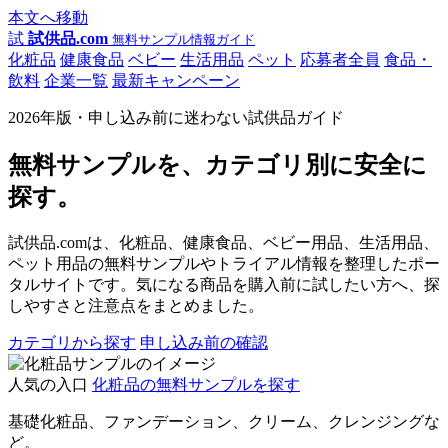
本文へ移動
試
試供品.com
無料サンプル情報ガイド
化粧品
健康食品
ベビー
生活用品
ペット
応募者全員
食品・
飲料
企業一覧
最新キャンペーン
2026年版・申し込み前に迷わない試供品ガイド
無料サンプルを、カテゴリ別に安全に
探す。
試供品.comは、化粧品、健康食品、ベビー用品、生活用品、
ペット用品の無料サンプルやトライアル情報を整理したポー
タルサイトです。気になる商品を購入前に試したい方へ、探
しやすさと注意点をまとめました。
カテゴリから探す
申し込み前の確認
人気の入口
化粧品の無料サンプルを探す
基礎化粧品、ファンデーション、クリーム、クレンジングな
ど。