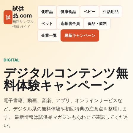
試供
化粧品
健康食品
ベビー
生活用品
品.com
試
無料サンプル
ペット
応募者全員
食品・飲料
情報ガイド
企業一覧
最新キャンペーン
DIGITAL
デジタルコンテンツ無
料体験キャンペーン
電子書籍、動画、音楽、アプリ、オンラインサービスな
ど、デジタル系の無料体験や初回特典の注意点を整理しま
す。 最新情報は試供品マガジンもあわせて確認してくださ
い。