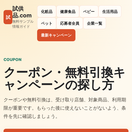
試供
化粧品
健康食品
ベビー
生活用品
品.com
試
無料サンプル
ペット
応募者全員
企業一覧
情報ガイド
最新キャンペーン
COUPON
クーポン・無料引換キ
ャンペーンの探し方
クーポンや無料引換は、受け取り店舗、対象商品、利用期
限が重要です。もらった後に使えないことがないよう、条
件を先に確認しましょう。