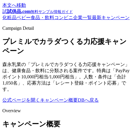
本文へ移動
試
試供品.com
無料サンプル情報ガイド
化粧品
ベビー
食品・飲料
コンビニ
企業一覧
最新キャンペーン
Campaign Detail
プレミルでカラダつくる力応援キャン
ペーン
森永乳業の「プレミルでカラダつくる力応援キャンペーン」
は、健康食品・飲料に分類される案件です。特典は「PayPay
ポイント10,000円相当/1,000円相当」。人数・条件は「合計
1,050名」、応募方法は「レシート登録・ポイント応募」で
す。
公式ページを開く
キャンペーン概要
DBへ戻る
Overview
キャンペーン概要