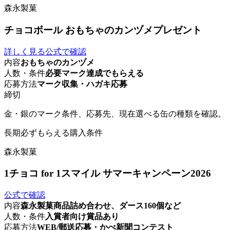
森永製菓
チョコボール おもちゃのカンヅメプレゼント
詳しく見る
公式で確認
内容
おもちゃのカンヅメ
人数・条件
必要マーク達成でもらえる
応募方法
マーク収集・ハガキ応募
締切
金・銀のマーク条件、応募先、現在選べる缶の種類を確認。
長期
必ずもらえる
購入条件
森永製菓
1チョコ for 1スマイル サマーキャンペーン2026
公式で確認
内容
森永製菓商品詰め合わせ、ダース160個など
人数・条件
入賞者向け賞品あり
応募方法
WEB/郵送応募・かべ新聞コンテスト