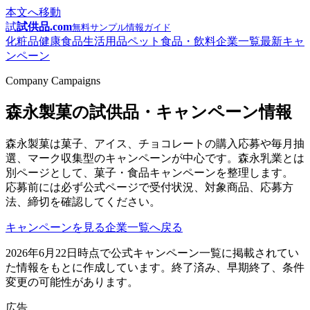
本文へ移動
試
試供品.com
無料サンプル情報ガイド
化粧品
健康食品
生活用品
ペット
食品・飲料
企業一覧
最新キャ
ンペーン
Company Campaigns
森永製菓の試供品・キャンペーン情報
森永製菓は菓子、アイス、チョコレートの購入応募や毎月抽
選、マーク収集型のキャンペーンが中心です。森永乳業とは
別ページとして、菓子・食品キャンペーンを整理します。
応募前には必ず公式ページで受付状況、対象商品、応募方
法、締切を確認してください。
キャンペーンを見る
企業一覧へ戻る
2026年6月22日時点で公式キャンペーン一覧に掲載されてい
た情報をもとに作成しています。終了済み、早期終了、条件
変更の可能性があります。
広告