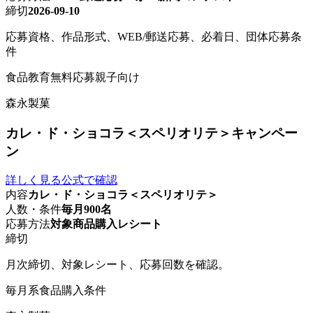
締切
2026-09-10
応募資格、作品形式、WEB/郵送応募、必着日、団体応募条
件
食品
教育
無料応募
親子向け
森永製菓
カレ・ド・ショコラ＜スペリオリテ＞キャンペー
ン
詳しく見る
公式で確認
内容
カレ・ド・ショコラ＜スペリオリテ＞
人数・条件
毎月900名
応募方法
対象商品購入レシート
締切
月次締切、対象レシート、応募回数を確認。
毎月系
食品
購入条件