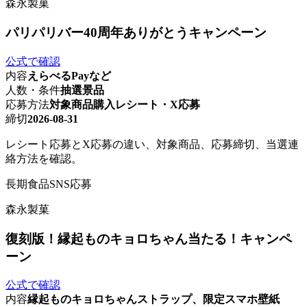
森永製菓
パリパリバー40周年ありがとうキャンペーン
公式で確認
内容
えらべるPayなど
人数・条件
抽選景品
応募方法
対象商品購入レシート・X応募
締切
2026-08-31
レシート応募とX応募の違い、対象商品、応募締切、当選連
絡方法を確認。
長期
食品
SNS応募
森永製菓
復刻版！縁起ものキョロちゃん当たる！キャンペ
ーン
公式で確認
内容
縁起ものキョロちゃんストラップ、限定スマホ壁紙