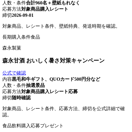
人数・条件
合計960名＋壁紙もれなく
応募方法
対象商品購入レシート
締切
2026-09-01
対象商品、レシート条件、壁紙特典、発送時期を確認。
長期
購入条件
食品
森永製菓
森永甘酒 おいしく暑さ対策キャンペーン
公式で確認
内容
黒毛和牛ギフト、QUOカード500円分など
人数・条件
抽選景品
応募方法
対象商品購入レシート応募
締切
随時確認
対象商品、レシート条件、応募方法、締切を公式詳細で確
認。
食品
飲料
購入応募
プレゼント