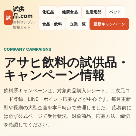
試供
化粧品
健康食品
生活用品
ペット
品.com
試
無料サンプル
食品・飲料
企業一覧
最新キャンペーン
情報ガイド
COMPANY CAMPAIGNS
アサヒ飲料の試供品・
キャンペーン情報
飲料系キャンペーンは、対象商品購入レシート、二次元コ
ード登録、LINE・ポイント応募などが中心です。毎月更新
型や長期の大型企画を本日時点で整理しました。 応募前に
は必ず公式ページで受付状況、対象商品、応募方法、締切
を確認してください。