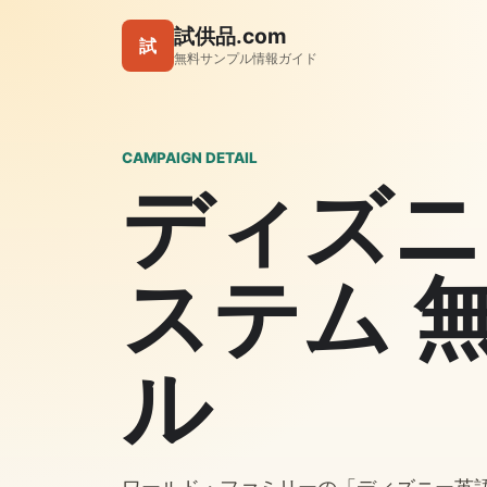
試供品.com
試
無料サンプル情報ガイド
CAMPAIGN DETAIL
ディズニ
ステム 
ル